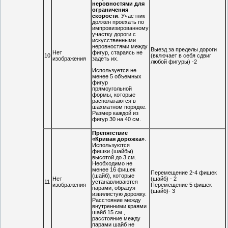
неровностями для
ограничения
скорости
. Участник
должен проехать по
импровизированному
участку дороги с
искусственными
неровностями между
Выезд за пределы дороги
Нет
фигур, стараясь не
10
(включает в себя сдвиг
изображения
задеть их.
любой фигуры) -2
Используется не
менее 5 объемных
фигур
прямоугольной
формы, которые
располагаются в
шахматном порядке.
Размер каждой из
фигур 30 на 40 см.
Препятствие
«Кривая дорожка»
.
Используются
фишки (шайбы)
высотой до 3 см.
Необходимо не
менее 16 фишек
Перемещение 2-4 фишек
(шайб), которые
Нет
(шайб) - 2
11
устанавливаются
изображения
Перемещение 5 фишек
парами, образуя
(шайб)- 3
извилистую дорожку.
Расстояние между
внутренними краями
шайб 15 см.,
расстояние между
парами шайб не