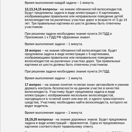
Время выполнения каждой задачи – 1 минута.
12,13,14,15 вопросы
- на знание обязанностей велосипедистов.
Будут предложены задачи в виде иллюстрации с 6 картинками,
изображающими правильное или неправильное поведение детей
велосипедистов на различных участках дорог в возрасте от 0 до 14
лет. Три правильные картинки из шести должны быть отмечены
участником.
При решении задачи необходимо знание пункта 24 ПДД и
Приложения 1 к ПДД РФ «Дорожные знаки».
Время выполнения задачи – 1 минута.
16 вопрос
– на знание обязанностей велосипедистов. Будет
предложена задача в виде иллюстрации с 6 картинками,
изображающими правильное или неправильное поведение
велосипедистов на различных участках дорог. Три правильные
картинки из шести должны быть отмечены участником.
При решении задачи необходимо знание пункта 24 ПДД.
Время выполнения задачи – 1 минута.
17 вопрос
– на знание понятия «слепая зона» автомобиля и умение
держать контроль безопасности на данном участке в качестве
велосипедиста. Участнику будет предложена задача в виде
иллюстрации с изображением нескольких велосипедистов,
находящихся в «слепой зоне» или вне её, и одного транспортного
средства. Участнику необходимо найти велосипедиста, которого не
видит водитель.
Время выполнения задачи – 1 минута.
18,19,20 вопросы
- на знание дорожных знаков. Будет предложена
задача в виде иллюстраций – фрагментов. Одна из предложенных
картинок соответствуют правильному ответу.