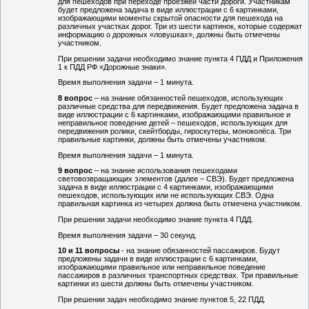
для пешеходов при переходе проезжей части дороги. Участникам
будет предложена задача в виде иллюстрации с 6 картинками,
изображающими моменты скрытой опасности для пешехода на
различных участках дорог. Три из шести картинок, которые содержат
информацию о дорожных «ловушках», должны быть отмечены
участником.
При решении задачи необходимо знание пункта 4 ПДД и Приложения
1 к ПДД РФ «Дорожные знаки».
Время выполнения задачи – 1 минута.
8 вопрос
– на знание обязанностей пешеходов, использующих
различные средства для передвижения. Будет предложена задача в
виде иллюстрации с 6 картинками, изображающими правильное и
неправильное поведение детей – пешеходов, использующих для
передвижения ролики, скейтборды, гироскутеры, моноколёса. Три
правильные картинки, должны быть отмечены участником.
Время выполнения задачи – 1 минута.
9 вопрос
– на знание использования пешеходами
световозвращающих элементов (далее – СВЭ). Будет предложена
задача в виде иллюстрации с 4 картинками, изображающими
пешеходов, использующих или не использующих СВЭ. Одна
правильная картинка из четырех должна быть отмечена участником.
При решении задачи необходимо знание пункта 4 ПДД.
Время выполнения задачи – 30 секунд.
10 и 11 вопросы
- на знание обязанностей пассажиров. Будут
предложены задачи в виде иллюстрации с 6 картинками,
изображающими правильное или неправильное поведение
пассажиров в различных транспортных средствах. Три правильные
картинки из шести должны быть отмечены участником.
При решении задач необходимо знание пунктов 5, 22 ПДД.