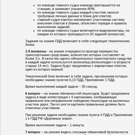
по команде главного судьи команда приглашается на
станцию, и занимают указанное АРМ;
по команде главного судьи каждый участник заносит
требуемые личные данные в бланк для ответов;
главный судья коротко напоминает участникам систему
внесения ответов в бланки, объясняет порядок и правила
выполнения заданий;
по команде главного судьи включаются видеомониторы, на
каждом из которых проецируется 20 заданий (вопросов).
Задания на знание ПДД включают в себя следующие тематические
блоки:
1-5 вопросы
- на знание очередности проезда перекрестка
транспортными средствами, количество которых составляет не
более 3-х. В качестве одного обязательного транспортного средства
в каждой задаче используется велосипед (велосипедист в возрасте
старше 14 лет). Задачи будут предложены с вариантами ответов,
один из которых верный.
Тематический блок включает в себя задачи, при решении которых
необходимо знание пунктов 6,13 ПДД, Приложение 1 ПДД.
Время выполнения каждой задачи – 30 секунд.
6 вопрос
– на знание обязанностей пешеходов. Будет предложена
задача в виде иллюстрации с 6 картинками, изображающих
правильное или неправильное поведение пешеходов на различных
участках дорог. Три из шести картинок правильные должны быть
отмечены участником.
При решении задачи необходимо знание пункта 4 ПДД и Приложения
1 к ПДД РФ «Дорожные знаки».
Время выполнения задачи – 1 минута.
7 вопрос
– на умение видеть ситуации обманчивой безопасности