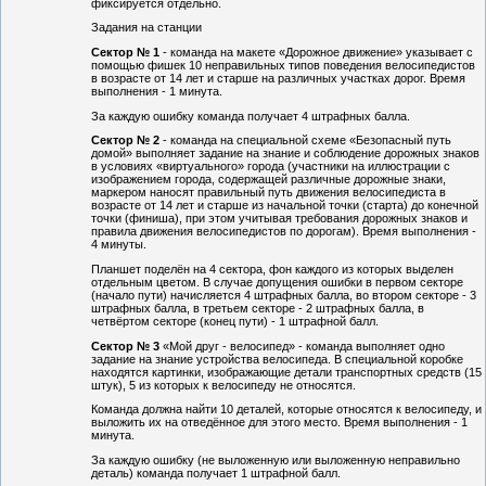
фиксируется отдельно.
Задания на станции
Сектор № 1
- команда на макете «Дорожное движение» указывает с
помощью фишек 10 неправильных типов поведения велосипедистов
в возрасте от 14 лет и старше на различных участках дорог. Время
выполнения - 1 минута.
За каждую ошибку команда получает 4 штрафных балла.
Сектор № 2
- команда на специальной схеме «Безопасный путь
домой» выполняет задание на знание и соблюдение дорожных знаков
в условиях «виртуального» города (участники на иллюстрации с
изображением города, содержащей различные дорожные знаки,
маркером наносят правильный путь движения велосипедиста в
возрасте от 14 лет и старше из начальной точки (старта) до конечной
точки (финиша), при этом учитывая требования дорожных знаков и
правила движения велосипедистов по дорогам). Время выполнения -
4 минуты.
Планшет поделён на 4 сектора, фон каждого из которых выделен
отдельным цветом. В случае допущения ошибки в первом секторе
(начало пути) начисляется 4 штрафных балла, во втором секторе - 3
штрафных балла, в третьем секторе - 2 штрафных балла, в
четвёртом секторе (конец пути) - 1 штрафной балл.
Сектор № 3
«Мой друг - велосипед» - команда выполняет одно
задание на знание устройства велосипеда. В специальной коробке
находятся картинки, изображающие детали транспортных средств (15
штук), 5 из которых к велосипеду не относятся.
Команда должна найти 10 деталей, которые относятся к велосипеду, и
выложить их на отведённое для этого место. Время выполнения - 1
минута.
За каждую ошибку (не выложенную или выложенную неправильно
деталь) команда получает 1 штрафной балл.