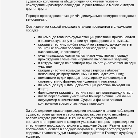
судейской коллегией из общего перечня с учётом условий
нахождения и размеров площадки на расстоянии не менее 2 метров
друг от друга.
Порядок прохождения станции «Индивидуальное фигурное вождение
велосипеда»:
Состязания на каждой площадке станции проводятся в следующем
порядке:
по команде главного судьи станции участники приглашаются
в техническую зону станции для проведения инструктажа;
каждый участник, прибывающий на станцию, должен иметь
защитные приспособления велосипедиста (шлем,
наколенники, налокотники);
судьи площадок кратко напоминают участникам порядок
прохождения элементов и правила выполнения заданий;
в каждом заезде на площадке принимает участие только один
участник;
каждый участник команды перед стартом выбирает
велосипед (из представленных на площадке станции);
помощники судьи проводят регулировку велосипедов в
соответствии с физическими данными участника;
по команде судьи площадки станции участник выходит на
старт;
финиширует каждый участник там, где производился старт;
после пересечения участником Конкурса финишной линии
секундомер выключается. Судья на финише заносит
контрольное время участника в протокол.
За соблюдением правил прохождения площадки станции наблюдают
судьи, которые делают в своих ведомостях отметки о штрафных
баллах каждого участника. В конце выступления судьями
составляется протокол, в котором указываются время прохождения
участниками площадки станции и штрафные баллы. Результаты из
протоколов вносятся в сводную ведомость, которая утверждается
подписью главного судьи станции и передаётся в Главную судейскую
коллегию.