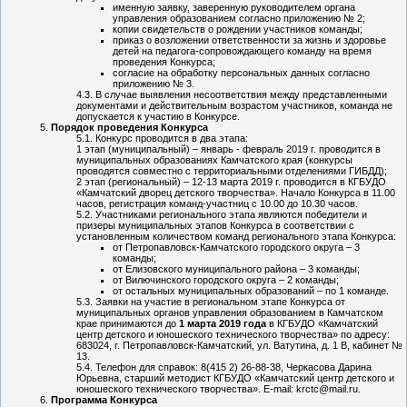
именную заявку, заверенную руководителем органа
управления образованием согласно приложению № 2;
копии свидетельств о рождении участников команды;
приказ о возложении ответственности за жизнь и здоровье
детей на педагога-сопровождающего команду на время
проведения Конкурса;
согласие на обработку персональных данных согласно
приложению № 3.
В случае выявления несоответствия между представленными
документами и действительным возрастом участников, команда не
допускается к участию в Конкурсе.
Порядок проведения Конкурса
Конкурс проводится в два этапа:
1 этап (муниципальный) – январь - февраль 2019 г. проводится в
муниципальных образованиях Камчатского края (конкурсы
проводятся совместно с территориальными отделениями ГИБДД);
2 этап (региональный) – 12-13 марта 2019 г. проводится в КГБУДО
«Камчатский дворец детского творчества». Начало Конкурса в 11.00
часов, регистрация команд-участниц с 10.00 до 10.30 часов.
Участниками регионального этапа являются победители и
призеры муниципальных этапов Конкурса в соответствии с
установленным количеством команд регионального этапа Конкурса:
от Петропавловск-Камчатского городского округа – 3
команды;
от Елизовского муниципального района – 3 команды;
от Вилючинского городского округа – 2 команды;
от остальных муниципальных образований – по 1 команде.
Заявки на участие в региональном этапе Конкурса от
муниципальных органов управления образованием в Камчатском
крае принимаются до
1 марта 2019 года
в КГБУДО «Камчатский
центр детского и юношеского технического творчества» по адресу:
683024, г. Петропавловск-Камчатский, ул. Ватутина, д. 1 В, кабинет №
13.
Телефон для справок: 8(415 2) 26-88-38, Черкасова Дарина
Юрьевна, старший методист КГБУДО «Камчатский центр детского и
юношеского технического творчества». E-mail: krctc@mail.ru.
Программа Конкурса