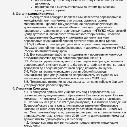
движения;
привлечение к систематическим занятиям физической
культурой и спортом.
Организаторы Конкурса
Учредителем Конкурса является Министерство образования и
молодёжной политики Камчатского края, организаторами
мероприятия - краевое государственное бюджетное учреждение
дополнительного образования «Камчатский центр детского и
юношеского технического творчества» (далее – КГБУДО «Камчатский
центр детского и юношеского технического творчества»), краевое
государственное бюджетное учреждение дополнительного
образования «Камчатский дворец детского творчества» (далее –
КГБУДО «Камчатский дворец детского творчества»), управление
Государственной инспекции безопасности дорожного движения УМВД
России по Камчатскому краю.
Для координации работы по подготовке и проведению Конкурса
создаётся рабочая группа согласно приложению № 1.
Рабочая группа утверждает состав судейской бригады, правила
соревнований, систему подсчета баллов и штрафных очков, которые
доводятся до сведения участников перед началом Конкурса.
Рабочая группа утверждает состав сборной команды
Камчатского края для участия во Всероссийском конкурсе юных
инспекторов движения «Безопасное колесо» в 2019 году.
Подведение итогов Конкурса возлагается на судейскую бригаду,
утверждаемую рабочей группой.
Участники Конкурса
В Конкурсе принимают участие команды образовательных
организаций муниципальных образований Камчатского края. Состав
команды – 4 человека (2 мальчика, 2 девочки), возраст участников
10-12 полных лет (2007-2009 годов рождения). На момент проведения
Всероссийского этапа юных инспекторов движения «Безопасное
колесо» (в июне 2019 года) возраст участников также 10-12 полных
лет. Участники-победители, принимавшие участие в финале Конкурса
в предыдущие годы, к участию в 2019 году не допускаются. Команда
должна иметь единую форму и эмблему.
Каждая команда при регистрации предоставляет следующие
документы: