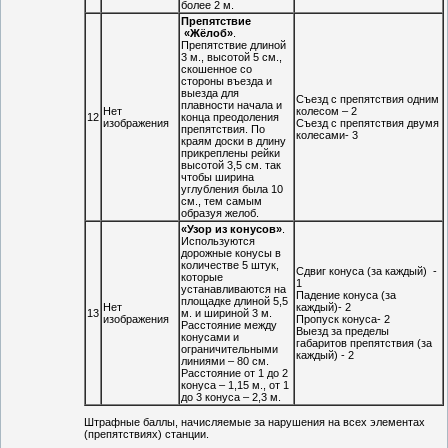
более 2 м.
Препятствие
«Жёлоб»
.
Препятствие длиной
3 м., высотой 5 см.,
скошенное со
стороны въезда и
выезда для
Съезд с препятствия одним
плавности начала и
Нет
колесом – 2
12
конца преодоления
изображения
Съезд с препятствия двумя
препятствия. По
колесами- 3
краям доски в длину
прикреплены рейки
высотой 3,5 см. так
чтобы ширина
углубления была 10
см., тем самым
образуя желоб.
«Узор из конусов»
.
Используются
дорожные конусы в
количестве 5 штук,
Сдвиг конуса (за каждый) -
которые
1
устанавливаются на
Падение конуса (за
площадке длиной 5,5
Нет
каждый)- 2
13
м. и шириной 3 м.
изображения
Пропуск конуса- 2
Расстояние между
Выезд за пределы
конусами и
габаритов препятствия (за
ограничительными
каждый) - 2
линиями – 80 см.
Расстояние от 1 до 2
конуса – 1,15 м., от 1
до 3 конуса – 2,3 м.
Штрафные баллы, начисляемые за нарушения на всех элементах
(препятствиях) станции.