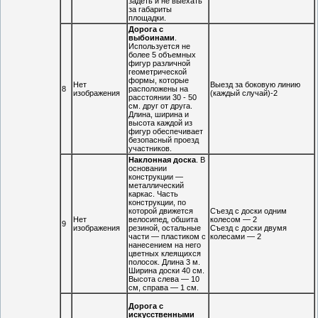
задеть и не выехать
за габариты
площадки.
Дорога с
выбоинами
.
Используется не
более 5 объемных
фигур различной
геометрической
формы, которые
Нет
Выезд за боковую линию
8
расположены на
изображения
(каждый случай)-2
расстоянии 30 - 50
см. друг от друга.
Длина, ширина и
высота каждой из
фигур обеспечивает
безопасный проезд
участников.
Наклонная доска
. В
основании
конструкции —
металлический
каркас. Часть
конструкции, по
которой движется
Съезд с доски одним
Нет
велосипед, обшита
колесом — 2
9
изображения
резиной, остальные
Съезд с доски двумя
части — пластиком с
колесами — 2
нанесением на него
цветных клеящихся
полосок. Длина 3 м.
Ширина доски 40 см.
Высота слева — 10
см, справа — 1 см.
Дорога с
искусственными