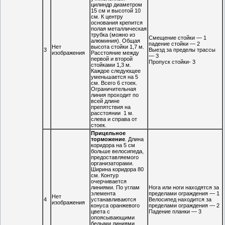
цилиндр диаметром
15 см и высотой 10
см. К центру
основания крепится
полая металлическая
трубка (можно из
Смещение стойки — 1
алюминия). Общая
падение стойки — 2
Нет
высота стойки 1,7 м.
3
Выезд за пределы трассы
изображения
Расстояние между
— 3
первой и второй
Пропуск стойки- 3
стойками 1,3 м.
Каждое следующее
уменьшается на 5
см. Всего 6 стоек.
Ограничительная
линия проходит по
всей длине
препятствия на
расстоянии 1 м.
слева и справа от
стоек.
Прицельное
торможение
. Длина
коридора на 5 см
больше велосипеда,
предоставляемого
организаторами.
Ширина коридора 80
см. Контур
очерчивается
линиями. По углам
Нога или ноги находятся за
элемента
пределами ограждения — 1
Нет
4
устанавливаются
Велосипед находится за
изображения
конуса оранжевого
пределами ограждения — 2
цвета с
Падение планки — 3
опоясывающими
белыми линиями.