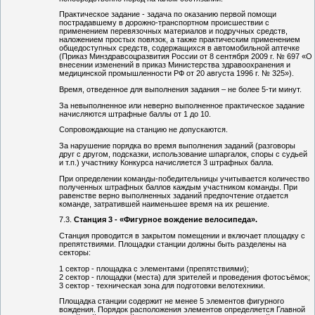
Практическое задание - задача по оказанию первой помощи
пострадавшему в дорожно-транспортном происшествии с
применением перевязочных материалов и подручных средств,
наложением простых повязок, а также практическим применением
общедоступных средств, содержащихся в автомобильной аптечке
(Приказ Минздравсоцразвития России от 8 сентября 2009 г. № 697 «О
внесении изменений в приказ Министерства здравоохранения и
медицинской промышленности РФ от 20 августа 1996 г. № 325»).
Время, отведенное для выполнения задания – не более 5-ти минут.
За невыполненное или неверно выполненное практическое задание
начисляются штрафные баллы от 1 до 10.
Сопровождающие на станцию не допускаются.
За нарушение порядка во время выполнения заданий (разговоры
друг с другом, подсказки, использование шпаргалок, споры с судьей
и т.п.) участнику Конкурса начисляется 3 штрафных балла.
При определении команды-победительницы учитывается количество
полученных штрафных баллов каждым участником команды. При
равенстве верно выполненных заданий предпочтение отдается
команде, затратившей наименьшее время на их решение.
Станция 3 - «Фигурное вождение велосипеда».
Станция проводится в закрытом помещении и включает площадку с
препятствиями. Площадки станции должны быть разделены на
секторы:
1 сектор - площадка с элементами (препятствиями);
2 сектор - площадки (места) для зрителей и проведения фотосъёмок;
3 сектор - техническая зона для подготовки велотехники.
Площадка станции содержит не менее 5 элементов фигурного
вождения. Порядок расположения элементов определяется Главной