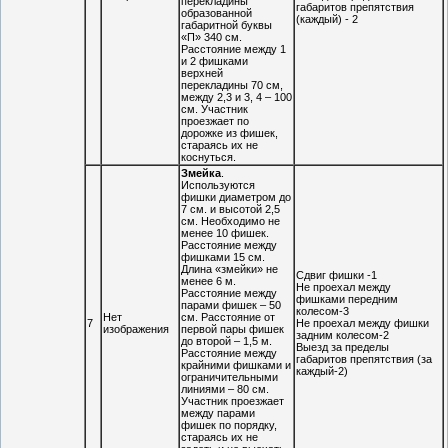
перекладины
габаритов препятствия
образованной
(каждый) - 2
габаритной буквы
«П» 340 см.
Расстояние между 1
и 2 фишками
верхней
перекладины 70 см,
между 2,3 и 3, 4 – 100
см. Участник
проезжает по
дорожке из фишек,
стараясь их не
коснуться.
Змейка
.
Используются
фишки диаметром до
7 см. и высотой 2,5
см. Необходимо не
менее 10 фишек.
Расстояние между
фишками 15 см.
Длина «змейки» не
Сдвиг фишки -1
менее 6 м.
Не проехал между
Расстояние между
фишками передним
парами фишек – 50
колесом-3
Нет
см. Расстояние от
7
Не проехал между фишки
изображения
первой пары фишек
задним колесом-2
до второй – 1,5 м.
Выезд за пределы
Расстояние между
габаритов препятствия (за
крайними фишками и
каждый-2)
ограничительными
линиями – 80 см.
Участник проезжает
между парами
фишек по порядку,
стараясь их не