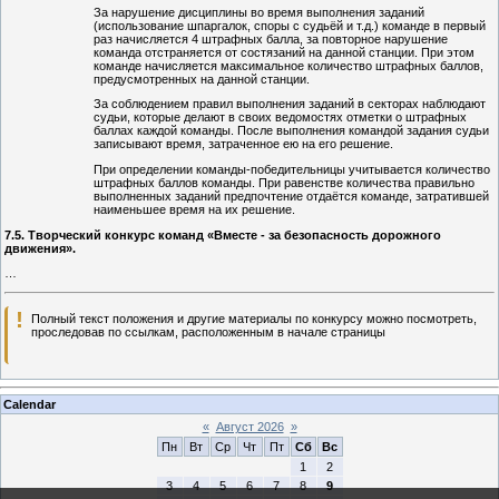
За нарушение дисциплины во время выполнения заданий
(использование шпаргалок, споры с судьёй и т.д.) команде в первый
раз начисляется 4 штрафных балла, за повторное нарушение
команда отстраняется от состязаний на данной станции. При этом
команде начисляется максимальное количество штрафных баллов,
предусмотренных на данной станции.
За соблюдением правил выполнения заданий в секторах наблюдают
судьи, которые делают в своих ведомостях отметки о штрафных
баллах каждой команды. После выполнения командой задания судьи
записывают время, затраченное ею на его решение.
При определении команды-победительницы учитывается количество
штрафных баллов команды. При равенстве количества правильно
выполненных заданий предпочтение отдаётся команде, затратившей
наименьшее время на их решение.
7.5. Творческий конкурс команд «Вместе - за безопасность дорожного
движения».
…
!
Полный текст положения и другие материалы по конкурсу можно посмотреть,
проследовав по ссылкам, расположенным в начале страницы
Calendar
«
Август 2026
»
Пн
Вт
Ср
Чт
Пт
Сб
Вс
1
2
3
4
5
6
7
8
9