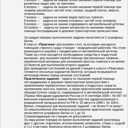
5 вопрос – задача на знание основ оказания первой помощи при
различных видах ран, их признаки;
6 вопрос – задача на знание основ оказания первой помощи при
травмах различных частей тела: головы, грудной клетки, живота,
позвоночника;
7 вопрос – задача на знание видов простых повязок;
8 вопрос – задача на знание основных частей тела человека;
9 вопрос – задача на знание содержимого автомобильной аптечки;
10 вопрос – задача на знание алгоритма по оказанию первой
помощи пострадавшим в дорожно-транспортном происшествии.
За каждое неверно выполненное задание начисляется 2 штрафных
балла.
В классе «
Практика
» расположен стол, за которым находится
помощник главного судьи станции – медицинский работник. На столе
размещается коробка с предметами из автомобильной аптечки.
Также на столе находятся необходимые средства и подручный
материал для оказания первой помощи при различных травмах,
перевязочный материал для наложения простых повязок и не менее
10 билетов для выполнения второго задания.
Для проведения состязаний на данной станции в классе «Практика»
готовится несколько вариантов билетов, которые вскрываются
непосредственно перед началом состязаний.
Практическое задание
- задача по оказанию первой помощи
пострадавшему в дорожно-транспортном происшествии с
применением перевязочных материалов и подручных средств,
наложением простых повязок, а также практическим применением
общедоступных средств, содержащихся в автомобильной аптечке
(Приказ Минздравсоцразвития России от 8 сентября 2009 г. № 697 «О
внесении изменений в приказ Министерства здравоохранения и
медицинской промышленности РФ от 20 августа 1996 г. № 325»).
Время, отведенное для выполнения задания – не более 5-ти минут.
За невыполненное или неверно выполненное практическое задание
начисляются штрафные баллы от 1 до 10.
Сопровождающие на станцию не допускаются.
За нарушение порядка во время выполнения заданий (разговоры
друг с другом, подсказки, использование шпаргалок, споры с судьей
и т.п.) участнику Конкурса начисляется 3 штрафных балла.