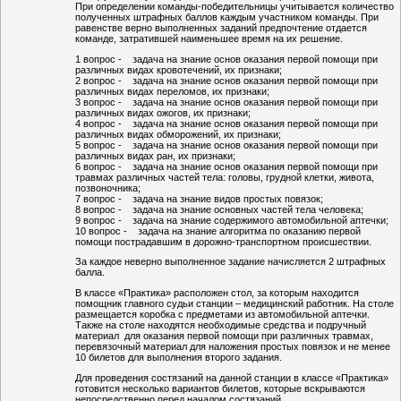
При определении команды-победительницы учитывается количество
полученных штрафных баллов каждым участником команды. При
равенстве верно выполненных заданий предпочтение отдается
команде, затратившей наименьшее время на их решение.
1 вопрос - задача на знание основ оказания первой помощи при
различных видах кровотечений, их признаки;
2 вопрос - задача на знание основ оказания первой помощи при
различных видах переломов, их признаки;
3 вопрос - задача на знание основ оказания первой помощи при
различных видах ожогов, их признаки;
4 вопрос - задача на знание основ оказания первой помощи при
различных видах обморожений, их признаки;
5 вопрос - задача на знание основ оказания первой помощи при
различных видах ран, их признаки;
6 вопрос - задача на знание основ оказания первой помощи при
травмах различных частей тела: головы, грудной клетки, живота,
позвоночника;
7 вопрос - задача на знание видов простых повязок;
8 вопрос - задача на знание основных частей тела человека;
9 вопрос - задача на знание содержимого автомобильной аптечки;
10 вопрос - задача на знание алгоритма по оказанию первой
помощи пострадавшим в дорожно-транспортном происшествии.
За каждое неверно выполненное задание начисляется 2 штрафных
балла.
В классе «Практика» расположен стол, за которым находится
помощник главного судьи станции – медицинский работник. На столе
размещается коробка с предметами из автомобильной аптечки.
Также на столе находятся необходимые средства и подручный
материал для оказания первой помощи при различных травмах,
перевязочный материал для наложения простых повязок и не менее
10 билетов для выполнения второго задания.
Для проведения состязаний на данной станции в классе «Практика»
готовится несколько вариантов билетов, которые вскрываются
непосредственно перед началом состязаний.