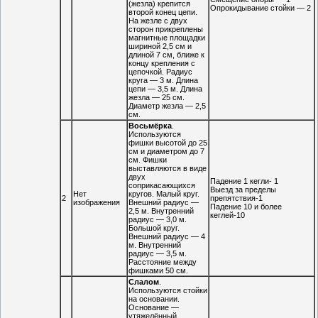
(жезла) крепится
Опрокидывание стойки — 2
второй конец цепи.
На жезле с двух
сторон прикреплены
магнитные площадки
шириной 2,5 см и
длиной 7 см, ближе к
концу крепления с
цепочкой. Радиус
круга — 3 м. Длина
цепи — 3,5 м. Длина
жезла — 25 см.
Диаметр жезла — 2,5
см.
Восьмёрка
.
Используются
фишки высотой до 25
см и диаметром до 7
см. Фишки
выставляются в виде
двух
Падение 1 кегли- 1
соприкасающихся
Выезд за пределы
Нет
кругов. Малый круг.
2
препятствия-1
изображения
Внешний радиус —
Падение 10 и более
2,5 м. Внутренний
кеглей-10
радиус — 3,0 м.
Большой круг.
Внешний радиус — 4
м. Внутренний
радиус — 3,5 м.
Расстояние между
фишками 50 см.
Слалом
.
Используются стойки
на основании.
Основание —
утяжелённый