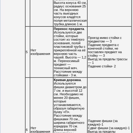
Высота конуса 40 см,
радиус основания 25
см. На верхнюю
часть выездных
конусов кладётся
полая металлическая
трубка длиною 1 м.
Перенос предмета
.
Используются две
стойки, которые
Проезд мимо стойки с
состоят из тяжёлого
предметом — 3
основания, полой
Падение предмета с
пластиковой трубы с
конечной стойки, не
Нет
прикреплённой на её
5
поставлен предмет на
изображения
верхнюю часть
стойку — 3
чашей. Высота — 1,2
Выезд за пределы трассы
м. Переносимый
— 1
предмет —
Падение стойки- 2
теннисный мяч.
Расстояние между
стойками - 3 м.
Кривая дорожка
.
Используются
фишки диаметром до
7 см. и высотой 12
см. Необходимо не
менее 20 фишек,
которые
устанавливаются,
образуя габаритную
букву «П».
Расстояние между
фишками 70 см.,
Падение фишки (за
ширина габаритного
каждую)-1
коридора 70 см.
Нет
Сдвиг фишки (за каждую)-1
6
Длина верхней
изображения
Выезд за пределы