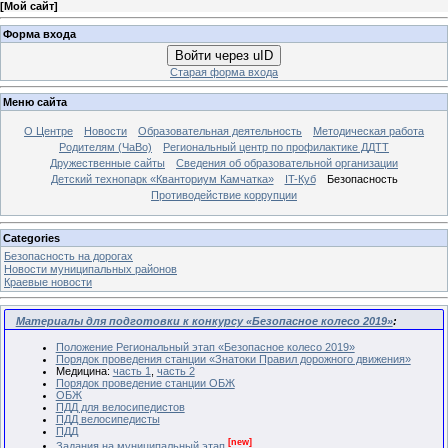
[
Мой сайт
]
Форма входа
Войти через uID
Старая форма входа
Меню сайта
О Центре
Новости
Образовательная деятельность
Методическая работа
Родителям (ЧаВо)
Региональный центр по профилактике ДДТТ
Дружественные сайты
Сведения об образовательной организации
Детский технопарк «Кванториум Камчатка»
IT-Куб
Безопасность
Противодействие коррупции
Categories
Безопасность на дорогах
Новости муниципальных районов
Краевые новости
Материалы для подготовки к конкурсу «Безопасное колесо 2019»
:
Положение Региональный этап «Безопасное колесо 2019»
Порядок проведения станции «Знатоки Правил дорожного движения»
Медицина:
часть 1
,
часть 2
Порядок проведение станции ОБЖ
ОБЖ
ПДД для велосипедистов
ПДД велосипедисты
ПДД
[new]
Задания на муниципальный этап