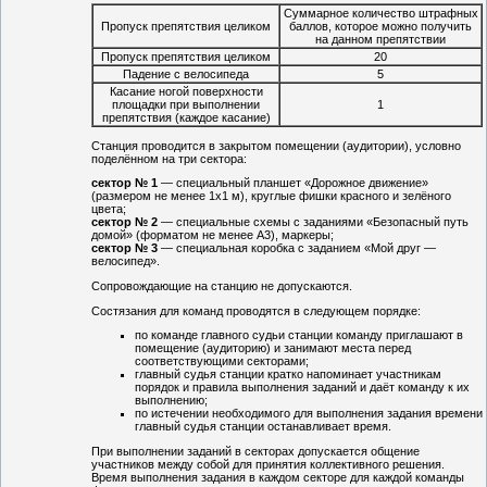
Суммарное количество штрафных
Пропуск препятствия целиком
баллов, которое можно получить
на данном препятствии
Пропуск препятствия целиком
20
Падение с велосипеда
5
Касание ногой поверхности
площадки при выполнении
1
препятствия (каждое касание)
Станция проводится в закрытом помещении (аудитории), условно
поделённом на три сектора:
сектор № 1
— специальный планшет «Дорожное движение»
(размером не менее 1х1 м), круглые фишки красного и зелёного
цвета;
сектор № 2
— специальные схемы с заданиями «Безопасный путь
домой» (форматом не менее А3), маркеры;
сектор № 3
— специальная коробка с заданием «Мой друг —
велосипед».
Сопровождающие на станцию не допускаются.
Состязания для команд проводятся в следующем порядке:
по команде главного судьи станции команду приглашают в
помещение (аудиторию) и занимают места перед
соответствующими секторами;
главный судья станции кратко напоминает участникам
порядок и правила выполнения заданий и даёт команду к их
выполнению;
по истечении необходимого для выполнения задания времени
главный судья станции останавливает время.
При выполнении заданий в секторах допускается общение
участников между собой для принятия коллективного решения.
Время выполнения задания в каждом секторе для каждой команды