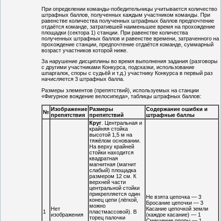
При определении команды-победительницы учитывается количество
штрафных баллов, полученных каждым участником команды. При
равенстве количества полученных штрафных баллов предпочтение
отдаётся команде, затратившей наименьшее время на прохождение
площадки (сектора 1) станции. При равенстве количества
полученных штрафных баллов и равенстве времени, затраченного на
прохождение станции, предпочтение отдаётся команде, суммарный
возраст участников которой ниже.
За нарушение дисциплины во время выполнения задания (разговоры
с другими участниками Конкурса, подсказки, использование
шпаргалок, споры с судьёй и т.д.) участнику Конкурса в первый раз
начисляется 3 штрафных балла.
Размеры элементов (препятствий), используемых на станции
«Фигурное вождение велосипеда», таблицы штрафных баллов:
Изображение
Размеры
Содержание ошибки и
№
препятствия
препятствий
штрафные баллы
Круг
. Центральная и
крайняя стойка
высотой 1,5 м на
тяжёлом основании.
На верху крайней
стойки находится
квадратная
магнитная (магнит
слабый) площадка
размером 12 см. К
верхней части
центральной стойки
прикрепляется один
Не взята цепочка — 3
конец цепи (лёгкой,
Бросание цепочки — 3
можно
Нет
Касание цепочкой земли
1
пластмассовой). В
изображения
(каждое касание) — 1
торец палочки
Смещение опоры — 1