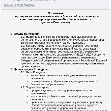
Скачать одним архивом
Положение
о проведении регионального этапа Всероссийского конкурса
юных инспекторов движения «Безопасное колесо»
(далее – Положение)
Общие положения
Настоящее Положение определяет порядок проведения
регионального этапа Всероссийского конкурса юных инспекторов
движения «Безопасное колесо» (далее – Конкурс).
Конкурс является лично-командным первенством среди
учащихся образовательных организаций Камчатского края,
организованным Министерством образования и молодёжной
политики Камчатского края, управлением ГИБДД УМВД России по
Камчатскому краю, Камчатским региональным отделением
Общероссийской общественной организации «Российский Красный
Крест» совместно с другими заинтересованными ведомствами и
организациями.
Цели и задачи Конкурса
Цели Конкурса:
воспитание законопослушных участников дорожного
движения;
формирование у обучающихся культуры здорового и
безопасного образа жизни.
Задачи Конкурса:
предупреждение детского дорожно-транспортного
травматизма;
закрепление у обучающихся знаний Правил дорожного
движения;
привлечение детей и подростков к участию в пропаганде
Правил безопасного поведения на улицах и дорогах и
безопасного участия в дорожном движении;
вовлечение детей и подростков в отряды юных инспекторов