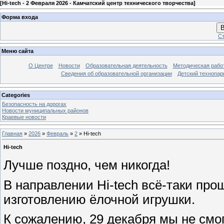
[
Hi-tech - 2 Февраля 2026 - Камчатский центр технического творчества
]
Форма входа
В
Ст
Меню сайта
О Центре
Новости
Образовательная деятельность
Методическая рабо
Сведения об образовательной организации
Детский технопар
Categories
Безопасность на дорогах
Новости муниципальных районов
Краевые новости
Главная
»
2026
»
Февраль
»
2
» Hi-tech
Hi-tech
Лучше поздно, чем никогда!
В направлении Hi-tech всё-таки пр
изготовлению ёлочной игрушки.
К сожалению, 29 декабря мы не смо