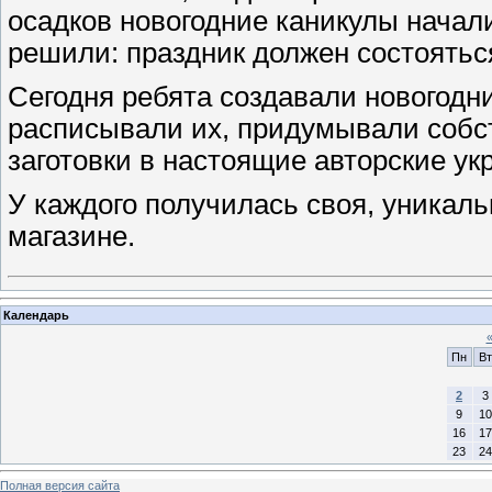
осадков новогодние каникулы начал
решили: праздник должен состоятьс
Сегодня ребята создавали новогодни
расписывали их, придумывали соб
заготовки в настоящие авторские ук
У каждого получилась своя, уникаль
магазине.
Календарь
Пн
Вт
2
3
9
10
16
17
23
24
Полная версия сайта