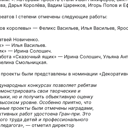
ва, Дарья Королёва, Вадим Царенков, Игорь Попов и Еф
еатов I степени отмечены следующие работы:

ов королевы» — Феликс Васильев, Илья Васильев, Ярос
твей Новиченко.

» — Илья Васильев.

к» — Ирина Солошич.

абота «Сказочный ящик» — Ирина Солошич, Ульяна Анто
елина Смольницкая.

 проекты были представлены в номинации «Декоративно
дународных конкурсах позволяет ребятам 
емонстрировать свои творческие и 
ыки, но и получить объективную оценку 
высоком уровне. Особенно приятно, что 
нные проекты были отмечены наградами, 
ктивных работ удостоена Гран-при. Это 
ого труда детей и профессионального 
педагога»,
 — отметил директор 