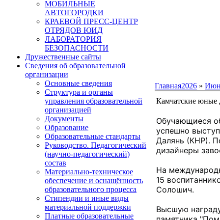
МОБИЛЬНЫЕ
АВТОГОРОДКИ
КРАЕВОЙ ПРЕСС-ЦЕНТР
ОТРЯДОВ ЮИД
ЛАБОРАТОРИЯ
БЕЗОПАСНОСТИ
Дружественные сайты
Сведения об образовательной
организации
Основные сведения
Главная
2026
»
Июн
Структура и органы
управления образовательной
Камчатские юные д
организацией
Документы
Обучающиеся об
Образование
успешно выступ
Образовательные стандарты
Далянь (КНР). 
Руководство. Педагогический
дизайнеры завое
(научно-педагогический)
состав
На международн
Материально-техническое
15 воспитанник
обеспечение и оснащённость
Солошич.

образовательного процесса
Стипендии и иные виды
материальной поддержки
Высшую награду
Платные образовательные
памятника "Пом