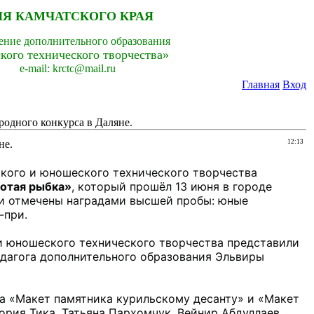
Я КАМЧАТСКОГО КРАЯ
ение дополнительного образования
кого технического творчества»
e-mail: krctc@mail.ru
Главная
Вход
одного конкурса в Даляне.
не.
12:13
ого и юношеского технического творчества 
отая рыбка»
, который прошёл 13 июня в городе 
ли отмечены наградами высшей пробы: юные 
при.

 юношеского технического творчества представили 
дагога дополнительного образования Эльвиры 
а «Макет памятника курильскому десанту» и «Макет 
рия Тика, Татьяна Пархомчук, Вейнир Абдуллаев, 