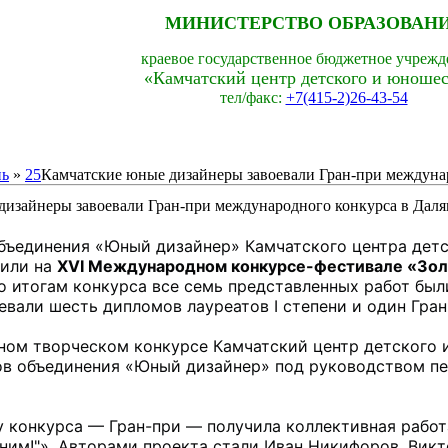
МИНИСТЕРСТВО ОБРАЗОВАНИ
краевое государственное бюджетное учрежд
«Камчатский центр детского и юношес
тел/факс:
+7(415-2)26-43-54
ь
»
25
Камчатские юные дизайнеры завоевали Гран-при междунар
изайнеры завоевали Гран-при международного конкурса в Даля
ъединения «Юный дизайнер» Камчатского центра детск
или на 
XVI Международном конкурсе-фестивале «Зол
По итогам конкурса все семь представленных работ бы
вали шесть дипломов лауреатов I степени и один Гран-
ом творческом конкурсе Камчатский центр детского и
ов объединения «Юный дизайнер» под руководством пе
 конкурса — Гран-при — получила коллективная работ
ним!"». Авторами проекта стали Иван Никифоров, Викто