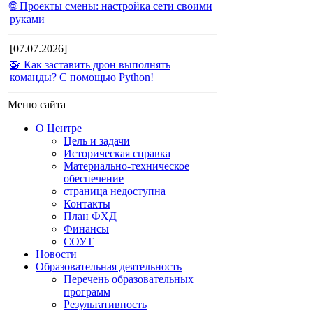
🌐 Проекты смены: настройка сети своими
руками
[07.07.2026]
🚁 Как заставить дрон выполнять
команды? С помощью Python!
Меню сайта
О Центре
Цель и задачи
Историческая справка
Материально-техническое
обеспечение
страница недоступна
Контакты
План ФХД
Финансы
СОУТ
Новости
Образовательная деятельность
Перечень образовательных
программ
Результативность