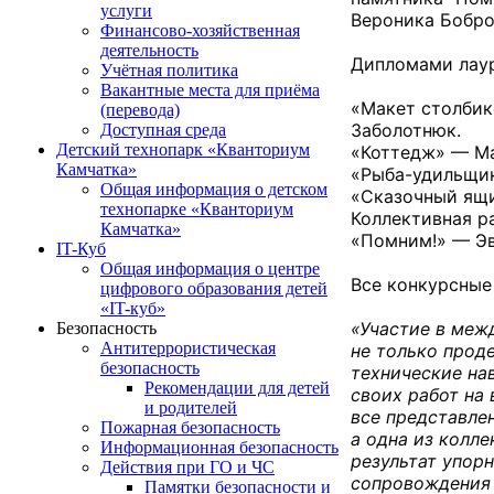
услуги
Вероника Бобро
Финансово-хозяйственная
деятельность
Дипломами лаур
Учётная политика
Вакантные места для приёма
«Макет столбик
(перевода)
Заболотнюк.

Доступная среда
Детский технопарк «Кванториум
«Коттедж» — Ма
Камчатка»
«Рыба-удильщик
Общая информация о детском
«Сказочный ящи
технопарке «Кванториум
Коллективная р
Камчатка»
«Помним!» — Эв
IT-Куб
Общая информация о центре
Все конкурсные
цифрового образования детей
«IT-куб»
«Участие в меж
Безопасность
Антитеррористическая
не только прод
безопасность
технические нав
Рекомендации для детей
своих работ на 
и родителей
все представле
Пожарная безопасность
а одна из колле
Информационная безопасность
результат упорн
Действия при ГО и ЧС
сопровождения 
Памятки безопасности и