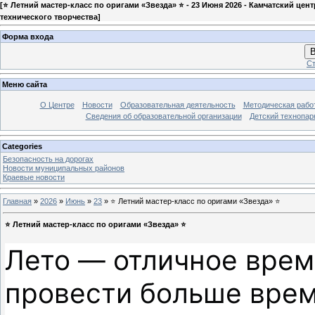
[
⭐ Летний мастер-класс по оригами «Звезда» ⭐ - 23 Июня 2026 - Камчатский цент
технического творчества
]
Форма входа
В
Ст
Меню сайта
О Центре
Новости
Образовательная деятельность
Методическая рабо
Сведения об образовательной организации
Детский технопар
Categories
Безопасность на дорогах
Новости муниципальных районов
Краевые новости
Главная
»
2026
»
Июнь
»
23
» ⭐ Летний мастер-класс по оригами «Звезда» ⭐
⭐ Летний мастер-класс по оригами «Звезда» ⭐
Лето — отличное время
провести больше време