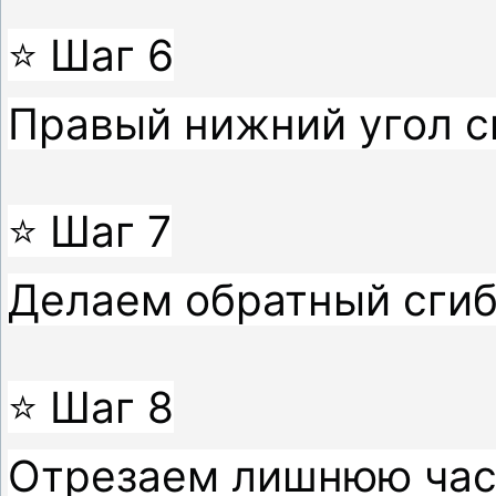
⭐ Шаг 6

Правый нижний угол сг
⭐ Шаг 7

Делаем обратный сгиб.
⭐ Шаг 8

Отрезаем лишнюю част