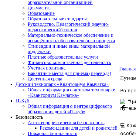
образовательной организацией
Документы
Образование
Образовательные стандарты
Руководство. Педагогический (научно-
педагогический) состав
Материально-техническое обеспечение и
оснащённость образовательного процесса
Стипендии и иные виды материальной
поддержки
Платные образовательные услуги
Финансово-хозяйственная деятельность
Учётная политика
Главная
Вакантные места для приёма (перевода)
Путеше
Доступная среда
Детский технопарк «Кванториум Камчатка»
Общая информация о детском технопарке
Во вр
«Кванториум Камчатка»
IT-Куб
"Ц
Общая информация о центре цифрового
путеш
образования детей «IT-куб»
Безопасность
Антитеррористическая безопасность
💻 Каж
Рекомендации для детей и родителей
особе
Пожарная безопасность