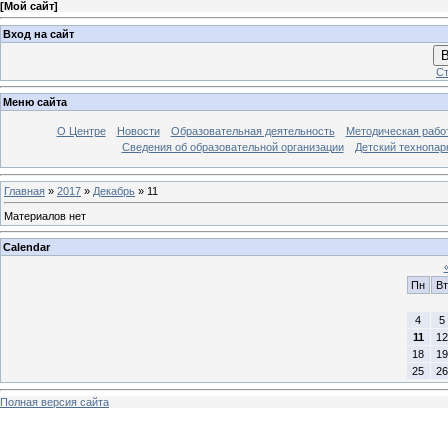
[
Мой сайт
]
Вход на сайт
В
Ст
Меню сайта
О Центре
Новости
Образовательная деятельность
Методическая рабо
Сведения об образовательной организации
Детский технопар
Главная
»
2017
»
Декабрь
»
11
Материалов нет
Calendar
Пн
Вт
4
5
11
12
18
19
25
26
Полная версия сайта