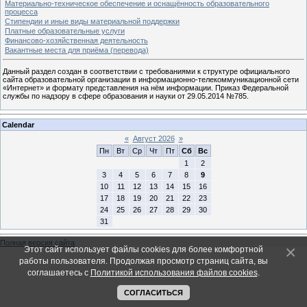
Материально-техническое обеспечение и оснащённость образовательного
процесса
Стипендии и иные виды материальной поддержки
Платные образовательные услуги
Финансово-хозяйственная деятельность
Вакантные места для приёма (перевода)
Данный раздел создан в соответствии с требованиями к структуре официального
сайта образовательной организации в информационно-телекоммуникационной сети
«Интернет» и формату представления на нём информации. Приказ Федеральной
службы по надзору в сфере образования и науки от 29.05.2014 №785.
Calendar
«
Август 2026
»
Пн
Вт
Ср
Чт
Пт
Сб
Вс
1
2
3
4
5
6
7
8
9
10
11
12
13
14
15
16
17
18
19
20
21
22
23
24
25
26
27
28
29
30
31
Полная версия сайта
Этот сайт использует файлы cookies для более комфортной
работы пользователя. Продолжая просмотр страниц сайта, вы
соглашаетесь с
Политикой использования файлов cookies
.
СОГЛАСИТЬСЯ