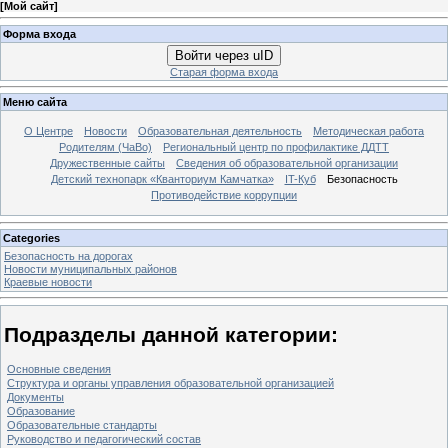
[
Мой сайт
]
Форма входа
Войти через uID
Старая форма входа
Меню сайта
О Центре
Новости
Образовательная деятельность
Методическая работа
Родителям (ЧаВо)
Региональный центр по профилактике ДДТТ
Дружественные сайты
Сведения об образовательной организации
Детский технопарк «Кванториум Камчатка»
IT-Куб
Безопасность
Противодействие коррупции
Categories
Безопасность на дорогах
Новости муниципальных районов
Краевые новости
Подразделы данной категории:
Основные сведения
Структура и органы управления образовательной организацией
Документы
Образование
Образовательные стандарты
Руководство и педагогический состав