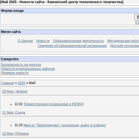
[
Май 2025 - Новости сайта - Камчатский центр технического творчества
]
Форма входа
В
Ст
Меню сайта
О Центре
Новости
Образовательная деятельность
Методическая рабо
Сведения об образовательной организации
Детский технопар
Categories
Безопасность на дорогах
Новости муниципальных районов
Краевые новости
Главная
»
2025
»
Май
29 Мая, Четверг
11:02
Торжественное посвящение в ЮПИД!
21 Мая, Среда
11:20
Квиз от "Кванториума": технологии, азарт и победы!
16 Мая, Пятница