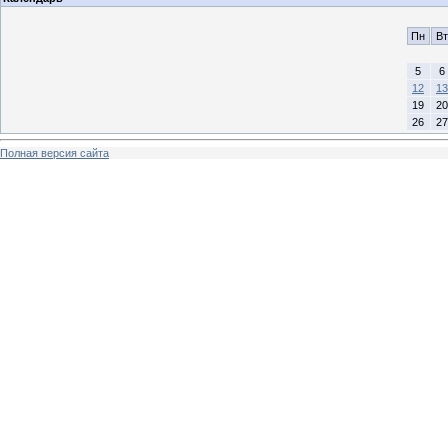
Пн
Вт
5
6
12
13
19
20
26
27
Полная версия сайта