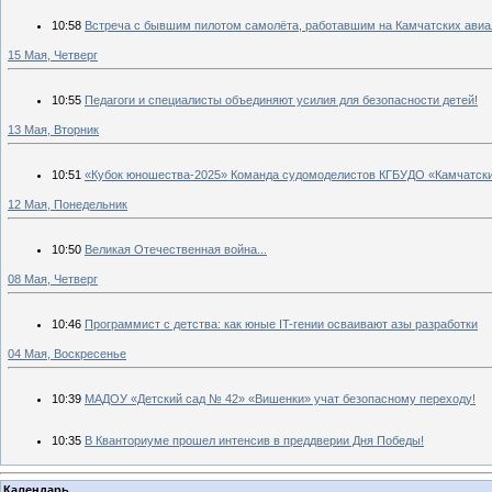
10:58
Встреча с бывшим пилотом самолёта, работавшим на Камчатских ави
15 Мая, Четверг
10:55
Педагоги и специалисты объединяют усилия для безопасности детей!
13 Мая, Вторник
10:51
«Кубок юношества-2025» Команда судомоделистов КГБУДО «Камчатский
12 Мая, Понедельник
10:50
Великая Отечественная война...
08 Мая, Четверг
10:46
Программист с детства: как юные IT-гении осваивают азы разработки
04 Мая, Воскресенье
10:39
МАДОУ «Детский сад № 42» «Вишенки» учат безопасному переходу!
10:35
В Кванториуме прошел интенсив в преддверии Дня Победы!
Календарь