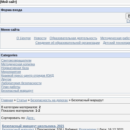
[
Мой сайт
]
Форма входа
В
Ст
Меню сайта
О Центре
Новости
Образовательная деятельность
Методическая рабо
Сведения об образовательной организации
Детский технопар
Categories
Световозвращатели
Методическая копилка
Нормативная база
Мероприятия
Краевой пресс-центр отрядов ЮИД
Другое
Лаборатория безопасности
План работы
Безопасный маршрут
Главная
»
Статьи
»
Безопасность на дорогах
» Безопасный маршрут
В категории материалов
:
2
Показано материалов
:
1-2
Сортировать по
:
Дате
Безопасный маршрут школьника, 2021
Безопасный маршрут
|
Просмотров:
526
|
Добавил:
Programmer
|
Дата:
16.12.2021